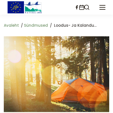
Liigu
edasi
põhisisu
juurde
Avaleht
Sündmused
Loodus- Ja Kalandushuviliste Noorte Õppelaager