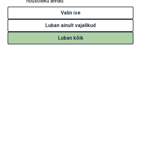
nõusoleku annad.
Valin ise
Luban ainult vajalikud
Luban kõik
Withdraw consent
Kodulehe loomist on rahastatud projektist „Kliimamuutustega
kohanemise tegevuste elluviimine Eestis“ (Implementation of
national climate change adaptation activities in Estonia, LIFE21-
IPC-EE-LIFE-SIP AdaptEst/101069566), mida rahastavad Euroopa
Liidu liikmesriikide keskkonnaprojektide kaasrahastamise
programm LIFE ja Eesti riik kasvuhoonegaaside lubatud
heitkoguse ühikutega kauplemise tulust. Euroopa Liit ega
abiandvad asutused ei vastuta kodulehel oleva informatsiooni
õigsuse ja sisu kasutamise eest.