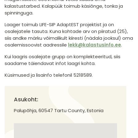
kalastustarbed. Kalapüük toimub käsiõnge, tonka ja
spinninguga.
Laager toimub LIFE-SIP AdaptEST projektist ja on
osalejatele tasuta. Kuna kohtade arv on piiratud (25),
siis andke märku võimalikult kiiresti (nädala jooksul) oma
osalemissoovist aadressile
lekk@kalastusinfo.ee
.
Kui laagris osalejate grupp on komplekteeritud, siis
saadame täiendavat infot laagri kohta.
Küsimused ja lisainfo telefonil 5218589.
Asukoht:
Palupõhja, 60547 Tartu County, Estonia