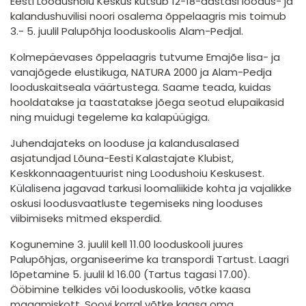
Eesti Loodushoiu Keskus kutsub 12-18-aastasi loodus- ja
kalandushuvilisi noori osalema õppelaagris mis toimub
3.- 5. juulil Palupõhja looduskoolis Alam-Pedjal.
Kolmepäevases õppelaagris tutvume Emajõe lisa- ja
vanajõgede elustikuga, NATURA 2000 ja Alam-Pedja
looduskaitseala väärtustega. Saame teada, kuidas
hooldatakse ja taastatakse jõega seotud elupaikasid
ning muidugi tegeleme ka kalapüügiga.
Juhendajateks on looduse ja kalandusalased
asjatundjad Lõuna-Eesti Kalastajate Klubist,
Keskkonnaagentuurist ning Loodushoiu Keskusest.
Külalisena jagavad tarkusi loomaliikide kohta ja vajalikke
oskusi loodusvaatluste tegemiseks ning looduses
viibimiseks mitmed eksperdid.
Kogunemine 3. juulil kell 11.00 looduskooli juures
Palupõhjas, organiseerime ka transpordi Tartust. Laagri
lõpetamine 5. juulil kl 16.00 (Tartus tagasi 17.00).
Ööbimine telkides või looduskoolis, võtke kaasa
magamiskott. Soovi korral võtke kaasa oma