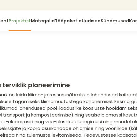
leht
Projektist
Materjalid
Tööpaketid
Uudised
Sündmused
Ko
terviklik planeerimine
rk on leida kliima- ja ressursisõbralikud lahendused kaitse
kuse tagamiseks kliimamuutustega kohanemisel. Eesmärgi s
ikumad lahendused pool-looduslike koosluste hooldamiseks 
i transport ja komposteerimise) ning sealse biomassi kasuta
e-elupaikasid ning vee-elustiku elutingimusi ning muudeta
kekiskjate ja kopra asurkondade ohjamise ning võõrliikide 
seirega ning tulemuste levitamisega. Tegevustesse kaasatak