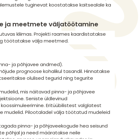
tulemustele tuginevat koostatakse kaitsealale ka
e ja meetmete väljatöötamine
uvas kliimas. Projekti raames kaardistatakse
ing töötatakse välja meetmed.
inna- ja põhjavee andmed).
õjude prognoose kohalikul tasandil. Hinnatakse
seeritakse olulised tegurid ning tegurite
a mudelid, mis näitavad pinna- ja põhjavee
ektsioone. Seniste üldlevinud
oossimuleerimine. Eritüübilistest valglatest
se mudelid. Pilootaladel välja töötatud mudeleid
tagada pinna- ja põhjaveekogude hea seisund
e põhjal ja need määratakse neile