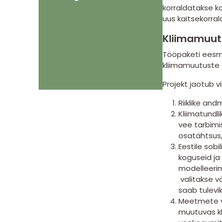
korraldatakse ko
uus kaitsekorra
Kliimamuut
Tööpaketi eesmä
kliimamuutuste 
Projekt jaotub v
Riiklike an
Kliimatundl
vee tarbimis
osatähtsus,
Eestile sob
koguseid ja
modelleerim
valitakse v
saab tulevi
Meetmete v
muutuvas kl