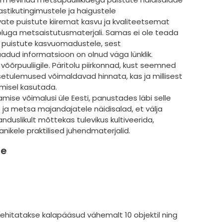
stikutingimustele ja haigustele
vate puistute kiiremat kasvu ja kvaliteetsemat
oluga metsaistutusmaterjali. Samas ei ole teada
ate puistute kasvuomadustele, sest
adud informatsioon on olnud väga lünklik.
 võõrpuuliigile. Päritolu piirkonnad, kust seemned
setulemused võimaldavad hinnata, kas ja millisest
amisel kasutada.
ise võimalusi üle Eesti, panustades läbi selle
a metsa majandajatele näidisalad, et välja
nduslikult mõttekas tulevikus kultiveerida,
kele praktilised juhendmaterjalid.
ne
 ehitatakse kalapääsud vähemalt 10 objektil ning