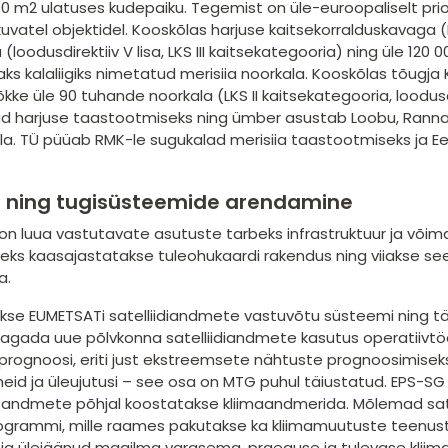
0 m2 ulatuses kudepaiku. Tegemist on üle-euroopaliselt pri
kkuvatel objektidel. Kooskõlas harjuse kaitsekorralduskavaga
 (loodusdirektiiv V lisa, LKS III kaitsekategooria) ning üle 
aks kalaliigiks nimetatud merisiia noorkala. Kooskõlas tõug
õkke üle 90 tuhande noorkala (LKS II kaitsekategooria, loodusdi
d harjuse taastootmiseks ning ümber asustab Loobu, Rannap
la. TÜ püüab RMK-le sugukalad merisiia taastootmiseks ja Ee
e- ning tugisüsteemide arendamine
on luua vastutavate asutuste tarbeks infrastruktuur ja või
lleks kaasajastatakse tuleohukaardi rakendus ning viiakse se
a.
kse EUMETSATi satelliidiandmete vastuvõtu süsteemi ning tä
agada uue põlvkonna satelliidiandmete kasutus operatiivtöös
aprognoosi, eriti just ekstreemsete nähtuste prognoosimisek
id ja üleujutusi – see osa on MTG puhul täiustatud. EPS-S
e andmete põhjal koostatakse kliimaandmerida. Mõlemad sa
grammi, mille raames pakutakse ka kliimamuutuste teenust
ja ülejäänud maailma varasema, praeguse ja tulevase kliima