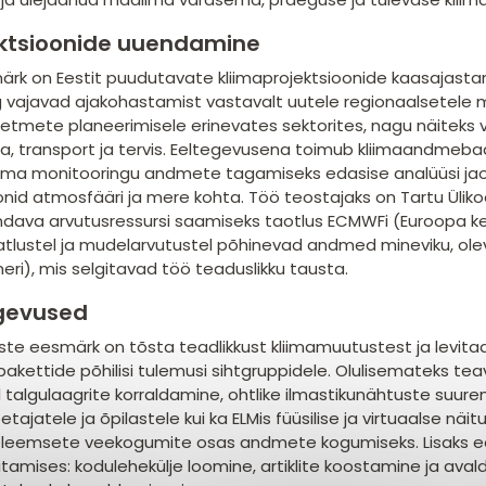
ektsioonide uuendamine
rk on Eestit puudutavate kliimaprojektsioonide kaasajasta
ng vajavad ajakohastamist vastavalt uutele regionaalsetele m
tmete planeerimisele erinevates sektorites, nagu näiteks
ia, transport ja tervis. Eeltegevusena toimub kliimaandmeba
liima monitooringu andmete tagamiseks edasise analüüsi j
onid atmosfääri ja mere kohta. Töö teostajaks on Tartu Ülikoo
ndava arvutusressursi saamiseks taotlus ECMWFi (Euroopa k
atlustel ja mudelarvutustel põhinevad andmed mineviku, olevik
ri), mis selgitavad töö teaduslikku tausta.
gevused
te eesmärk on tõsta teadlikkust kliimamuutustest ja levitad
akettide põhilisi tulemusi sihtgruppidele. Olulisemateks te
l talgulaagrite korraldamine, ohtlike ilmastikunähtuste suur
tajatele ja õpilastele kui ka ELMis füüsilise ja virtuaalse näi
leemsete veekogumite osas andmete kogumiseks. Lisaks ee
amises: kodulehekülje loomine, artiklite koostamine ja avald