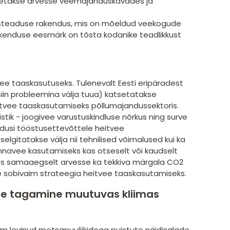
võetakse arvesse veemajanduskavades ja
tusteaduse rakendus, mis on mõeldud veekogude
 Rakenduse eesmärk on tõsta kodanike teadlikkust
ee taaskasutuseks. Tulenevalt Eesti eripäradest
iin probleemina välja tuua) katsetatakse
itvee taaskasutamiseks põllumajandussektoris.
ik - joogivee varustuskindluse nõrkus ning surve
ndusi tööstusettevõttele heitvee
gitatakse välja nii tehnilised võimalused kui ka
pinnavee kasutamiseks kas otseselt või kaudselt
tes samaaegselt arvesse ka tekkiva märgala CO2
e sobivaim strateegia heitvee taaskasutamiseks.
de tagamine muutuvas kliimas
hem levinud metsapuuliikidega puistute näidisalade