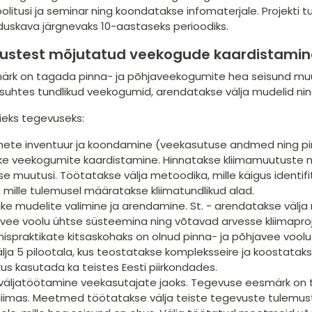
olitusi ja seminar ning koondatakse infomaterjale. Projekti 
lduskava järgnevaks 10-aastaseks perioodiks.
ustest mõjutatud veekogude kaardistamin
rk on tagada pinna- ja põhjaveekogumite hea seisund muut
suhtes tundlikud veekogumid, arendatakse välja mudelid n
iieks tegevuseks:
dmete inventuur ja koondamine (veekasutuse andmed ning p
ike veekogumite kaardistamine. Hinnatakse kliimamuutuste m
e muutusi. Töötatakse välja metoodika, mille käigus identifit
 mille tulemusel määratakse kliimatundlikud alad.
ilike mudelite valimine ja arendamine. St. - arendatakse välj
 vee voolu ühtse süsteemina ning võtavad arvesse kliimaproj
ispraktikate kitsaskohaks on olnud pinna- ja põhjavee voolu k
älja 5 pilootala, kus teostatakse kompleksseire ja koostatak
kus kasutada ka teistes Eesti piirkondades.
äljatöötamine veekasutajate jaoks. Tegevuse eesmärk on 
iimas. Meetmed töötatakse välja teiste tegevuste tulemust