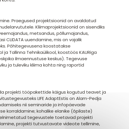
mine. Praegused projektsioonid on avaldatud
udelarvututele. Kliimaprojektsioonid on sisendiks
 veemajandus, metsandus, põllumajandus,
asi CLIDATA uuendamine, mis on vajalik
aoks. Põhitegevusena koostatakse
l ja Tallinna Tehnikaülikool, koostöös KAURiga
eskpika ilmaennustuse keskus). Tegevuse
u ja tuleviku kliima kohta ning raportid
a projekti tööpakettide käigus kogutud teavet ja
avitustegevusteks LIFE AdaptEstis on Alam-Pedja
endamiseks nii seminaride ja infopäevade
tuse korraldamine; kohalike elanike (õpilaste)
lnimetatud tegevustele toetavad projekti
amine, projekti tutvustavate videote tellimine,