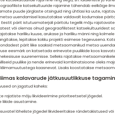
ograafiliste katsekultuuride rajamine tähendab eelkõige ilma
mate puude järglaste otsinguid ning ühtlasi ka uute, rajata
i metsa uuendamisel kasutatakse valdavalt kodumaise pärit
t Eestit pärit istutusmaterjali päritolu tegelik mõju rajatav
test või olemas olnud geograafilistest katsekultuuridest sa
jatakse hariliku kuuse, arukase ja hariliku männi ning kolmele
ngitakse, lepitakse kokku projekti esimese tegevusena. Kat
irkondadest pärit liike saaksid metsaomanikud metsa uuend
use eesmärk on katsetada erinevate puuliikide koos kasvatam
kesisuse suurenemisse. Selleks rajatakse metsaomanikele j
lliseid puuliike ja nende erinevaid kombinatsioone oleks maja
kliimamuutustega kaasnevat. Lisaks koostatakse metsaomani
liimas kalavarude jätkusuutlikkuse tagami
vused on jagatud kaheks:
te rajatiste mõju likvideerimine prioriteetsetel jõgedel.
 liikide asustamine.
uvatel lõheliste jõgedel likvideeritakse rändetakistused või