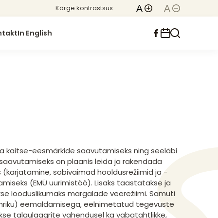
Kõrge kontrastsus
ntakt
In English
ala kaitse-eesmärkide saavutamiseks ning seeläbi
aavutamiseks on plaanis leida ja rakendada
(karjatamine, sobivaimad hooldusrežiimid ja -
miseks (EMÜ uurimistöö). Lisaks taastatakse ja
kse looduslikumaks märgalade veerežiimi. Samuti
(kähriku) eemaldamisega, eelnimetatud tegevuste
se talgulaagrite vahendusel ka vabatahtlikke,