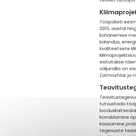
Kliimaproj
Tööpaketi eesmä
2015. aastal ni
kohanemise mee
kalandus, energ
kvaliteetsete k
kliimaprojektsio
esitatakse täie
väljundiks on va
(atmosfäär ja me
Teavituste
Teavitustegevus
tutvustada tööp
looduskaitseala
korraldamine õpe
kaasamine prob
tegevuste teavit