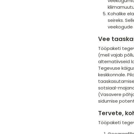
veekogumit
kliimamuut
Kohalike e
seireks. Se
veekogude s
Vee taaska
Tööpaketi tegev
(meil vajab põl
alternatiivseid
Tegevuse käigus
keskkonnale. Pi
taaskasutamisek
sotsiaal-majandu
(Vasavere põhja
sidumise potent
Tervete, k
Tööpaketi tege
Geograafili