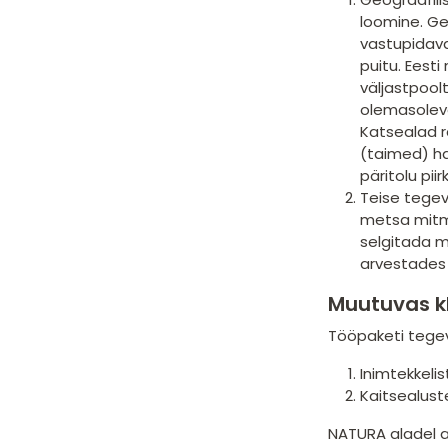
loomine. Ge
vastupidava
puitu. Eest
väljastpool
olemasoleva
Katsealad ra
(taimed) ha
päritolu pi
Teise tegev
metsa mitme
selgitada mi
arvestades 
Muutuvas k
Tööpaketi tege
Inimtekkelis
Kaitsealuste
NATURA aladel as