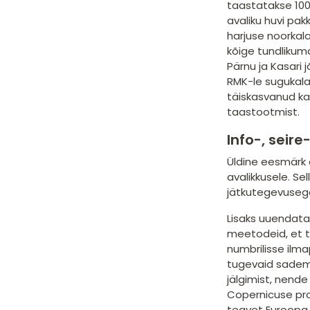
taastatakse 100
avaliku huvi pa
harjuse noorkala
kõige tundlikum
Pärnu ja Kasari j
RMK-le sugukala
täiskasvanud ka
taastootmist.
Info-, seir
Üldine eesmärk 
avalikkusele. Se
jätkutegevuseg
Lisaks uuendata
meetodeid, et t
numbrilisse ilm
tugevaid sademe
jälgimist, nend
Copernicuse pro
teavet Euroopa 