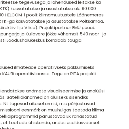
oriteetse tegevusega ja lahendused leitakse ka
 (KTK) kasvatatakse ja asustatakse üle 90 000
120 000 HELCOM-i poolt kliimamuutustele Läänemeres
ja KTK-ga kasvatatakse ja asustatakse Põltsamaa,
rektiiv II ja V lisa). Projektipartner EMÜ püüab
ungerja ja Kullavere jõkke vähemalt 540 noor- ja
sti Loodushoiukeskus korraldab tõugja
malused ilmateabe operatiivseks pakkumiseks
e KAURi operatiivtöösse. Tegu on RITA projekti
iendatakse andmete visualiseerimise ja analüüsi
. Satelliidiandmed on oluliseks sisendiks
s. Nt tugevad äikesetormid, mis põhjustavad
G missiooni eesmärk on muuhulgas toetada kliima
telliidiprogrammid panustavad EK rahastatud
, et toetada ühiskonda, andes usaldusväärset
 kohta.