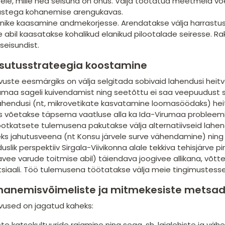
ele, mille hea seisund on ohus. Välja töötatud meetmeid 
ustega kohanemise arengukavas.
lanike kaasamine andmekorjesse. Arendatakse välja harras
lle abil kaasatakse kohalikud elanikud pilootalade seiresse.
eisundist.
sutusstrateegia koostamine
uste eesmärgiks on välja selgitada sobivaid lahendusi heitv
lumaa sageli kuivendamist ning seetõttu ei saa veepuudust s
 lahendusi (nt, mikrovetikate kasvatamine loomasöödaks) he
 võetakse täpsema vaatluse alla ka Ida-Virumaa probleemist
lootkatsete tulemusena pakutakse välja alternatiivseid lahe
s jahutusveena (nt Konsu järvele surve vähendamine) ning sel
slik perspektiiv Sirgala-Viivikonna alale tekkiva tehisjärve 
vee varude toitmise abil) täiendava joogivee allikana, võt
siaali. Töö tulemusena töötatakse välja meie tingimustess
ohanemisvõimeliste ja mitmekesiste metsa
vused on jagatud kaheks:
ste katsekultuuride rajamine ning sega, sh. laialehiste ja vä