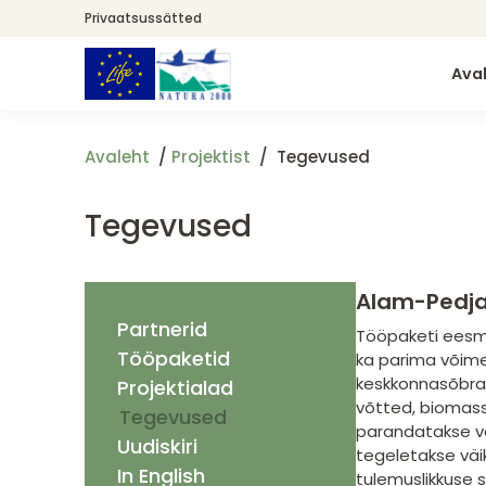
Liigu
Privaatsussätted
edasi
põhisisu
Ava
juurde
Avaleht
Projektist
Tegevused
Tegevused
Alam-Pedja 
Partnerid
Tööpaketi eesmä
Tööpaketid
ka parima võime
keskkonnasõbral
Projektialad
võtted, biomass
Tegevused
parandatakse ve
Uudiskiri
tegeletakse väi
In English
tulemuslikkuse 