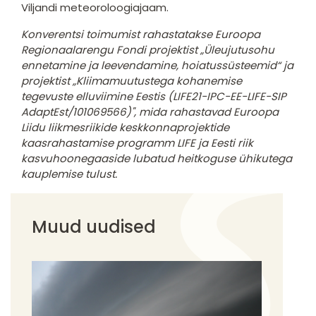
Viljandi meteoroloogiajaam.
Konverentsi toimumist rahastatakse Euroopa
Regionaalarengu Fondi projektist „Üleujutusohu
ennetamine ja leevendamine, hoiatussüsteemid“ ja
projektist „Kliimamuutustega kohanemise
tegevuste elluviimine Eestis (LIFE21-IPC-EE-LIFE-SIP
AdaptEst/101069566)", mida rahastavad Euroopa
Liidu liikmesriikide keskkonnaprojektide
kaasrahastamise programm LIFE ja Eesti riik
kasvuhoonegaaside lubatud heitkoguse ühikutega
kauplemise tulust.
Muud uudised