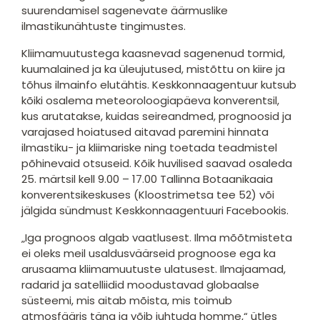
suurendamisel sagenevate äärmuslike
ilmastikunähtuste tingimustes.
Kliimamuutustega kaasnevad sagenenud tormid,
kuumalained ja ka üleujutused, mistõttu on kiire ja
tõhus ilmainfo elutähtis. Keskkonnaagentuur kutsub
kõiki osalema meteoroloogiapäeva konverentsil,
kus arutatakse, kuidas seireandmed, prognoosid ja
varajased hoiatused aitavad paremini hinnata
ilmastiku- ja kliimariske ning toetada teadmistel
põhinevaid otsuseid. Kõik huvilised saavad osaleda
25. märtsil kell 9.00 – 17.00 Tallinna Botaanikaaia
konverentsikeskuses (Kloostrimetsa tee 52) või
jälgida sündmust Keskkonnaagentuuri Facebookis.
„Iga prognoos algab vaatlusest. Ilma mõõtmisteta
ei oleks meil usaldusväärseid prognoose ega ka
arusaama kliimamuutuste ulatusest. Ilmajaamad,
radarid ja satelliidid moodustavad globaalse
süsteemi, mis aitab mõista, mis toimub
atmosfääris täna ja võib juhtuda homme,“ ütles