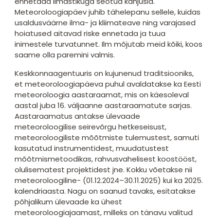
ennetada ilmastikuga seotud kahjusid.
Meteoroloogiapäev juhib tähelepanu sellele, kuidas
usaldusväärne ilma- ja kliimateave ning varajased
hoiatused aitavad riske ennetada ja tuua
inimestele turvatunnet. Ilm mõjutab meid kõiki, koos
saame olla paremini valmis.
Keskkonnaagentuuris on kujunenud traditsiooniks,
et meteoroloogiapäeva puhul avaldatakse ka Eesti
meteoroloogia aastaraamat, mis on käesoleval
aastal juba 16. väljaanne aastaraamatute sarjas.
Aastaraamatus antakse ülevaade
meteoroloogilise seirevõrgu hetkeseisust,
meteoroloogiliste mõõtmiste tulemustest, samuti
kasutatud instrumentidest, muudatustest
mõõtmismetoodikas, rahvusvahelisest koostööst,
olulisematest projektidest jne. Kokku võetakse nii
meteoroloogiline- (01.12.2024–30.11.2025) kui ka 2025.
kalendriaasta. Nagu on saanud tavaks, esitatakse
põhjalikum ülevaade ka ühest
meteoroloogiajaamast, milleks on tänavu valitud