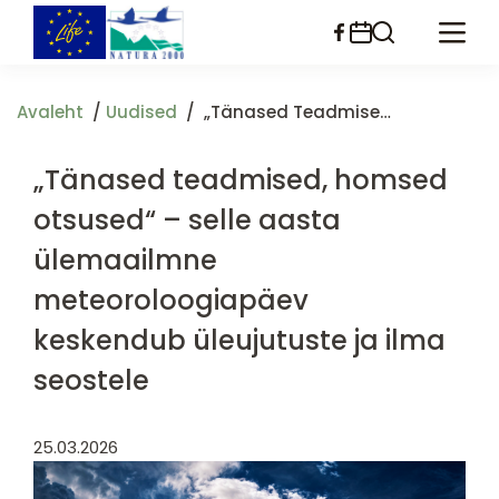
Liigu
edasi
põhisisu
juurde
Avaleht
Uudised
„Tänased Teadmised, Homsed Otsused“ – Selle Aasta Ülemaailmne Meteoroloogiapäev Keskendub Üleujutuste Ja Ilma Seostele
„Tänased teadmised, homsed
otsused“ – selle aasta
ülemaailmne
meteoroloogiapäev
keskendub üleujutuste ja ilma
seostele
25.03.2026