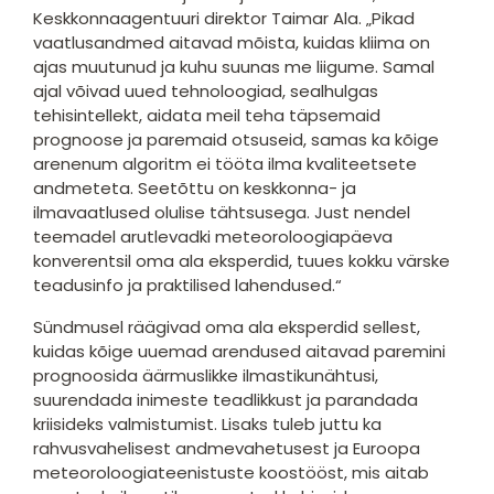
Keskkonnaagentuuri direktor Taimar Ala. „Pikad
vaatlusandmed aitavad mõista, kuidas kliima on
ajas muutunud ja kuhu suunas me liigume. Samal
ajal võivad uued tehnoloogiad, sealhulgas
tehisintellekt, aidata meil teha täpsemaid
prognoose ja paremaid otsuseid, samas ka kõige
arenenum algoritm ei tööta ilma kvaliteetsete
andmeteta. Seetõttu on keskkonna- ja
ilmavaatlused olulise tähtsusega. Just nendel
teemadel arutlevadki meteoroloogiapäeva
konverentsil oma ala eksperdid, tuues kokku värske
teadusinfo ja praktilised lahendused.“
Sündmusel räägivad oma ala eksperdid sellest,
kuidas kõige uuemad arendused aitavad paremini
prognoosida äärmuslikke ilmastikunähtusi,
suurendada inimeste teadlikkust ja parandada
kriisideks valmistumist. Lisaks tuleb juttu ka
rahvusvahelisest andmevahetusest ja Euroopa
meteoroloogiateenistuste koostööst, mis aitab