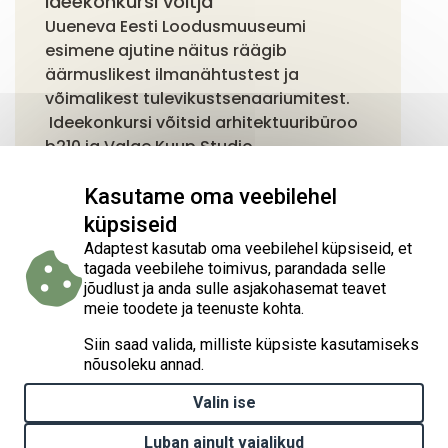
ideekonkursi võitja
Uueneva Eesti Loodusmuuseumi
esimene ajutine näitus räägib
äärmuslikest ilmanähtustest ja
võimalikest tulevikustsenaariumitest.
Ideekonkursi võitsid arhitektuuribüroo
b210 ja Valge Kuup Studio.
Kasutame oma veebilehel
küpsiseid
Adaptest kasutab oma veebilehel küpsiseid, et
tagada veebilehe toimivus, parandada selle
Kodulehe loomist on rahastatud projektist „Kliimamuutustega
jõudlust ja anda sulle asjakohasemat teavet
kohanemise tegevuste elluviimine Eestis“ (Implementation of
meie toodete ja teenuste kohta.
national climate change adaptation activities in Estonia, LIFE21-
IPC-EE-LIFE-SIP AdaptEst/101069566), mida rahastavad Euroopa
Siin saad valida, milliste küpsiste kasutamiseks
Liidu liikmesriikide keskkonnaprojektide kaasrahastamise
nõusoleku annad.
programm LIFE ja Eesti riik kasvuhoonegaaside lubatud
heitkoguse ühikutega kauplemise tulust. Euroopa Liit ega
Valin ise
abiandvad asutused ei vastuta kodulehel oleva informatsiooni
õigsuse ja sisu kasutamise eest.
Luban ainult vajalikud