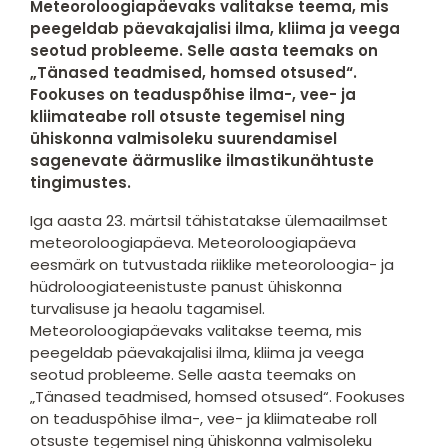
Meteoroloogiapäevaks valitakse teema, mis
peegeldab päevakajalisi ilma, kliima ja veega
seotud probleeme. Selle aasta teemaks on
„Tänased teadmised, homsed otsused“.
Fookuses on teaduspõhise ilma-, vee- ja
kliimateabe roll otsuste tegemisel ning
ühiskonna valmisoleku suurendamisel
sagenevate äärmuslike ilmastikunähtuste
tingimustes.
Iga aasta 23. märtsil tähistatakse ülemaailmset
meteoroloogiapäeva. Meteoroloogiapäeva
eesmärk on tutvustada riiklike meteoroloogia- ja
hüdroloogiateenistuste panust ühiskonna
turvalisuse ja heaolu tagamisel.
Meteoroloogiapäevaks valitakse teema, mis
peegeldab päevakajalisi ilma, kliima ja veega
seotud probleeme. Selle aasta teemaks on
„Tänased teadmised, homsed otsused“. Fookuses
on teaduspõhise ilma-, vee- ja kliimateabe roll
otsuste tegemisel ning ühiskonna valmisoleku