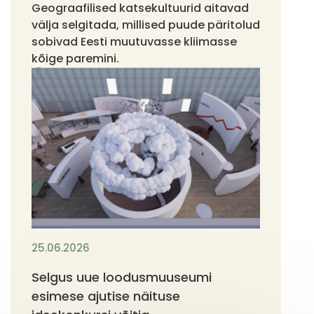
Geograafilised katsekultuurid aitavad
välja selgitada, millised puude päritolud
sobivad Eesti muutuvasse kliimasse
kõige paremini.
25.06.2026
Selgus uue loodusmuuseumi
esimese ajutise näituse