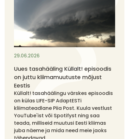
29.06.2026
Uues tasahääling Küllalt! episoodis
on juttu kliimamuutuste mõjust
Eestis
Küllalt! tasahäälingu värskes episoodis
on külas LIFE-SIP AdaptESTi
kliimateadlane Piia Post. Kuula vestlust
YouTube'ist või Spotifyst ning saa
teada, milliseid muutusi Eesti kliimas
juba näeme ja mida need meie jaoks
tähendavad.