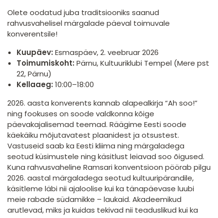
Olete oodatud juba traditsiooniks saanud
rahvusvahelisel märgalade päeval toimuvale
konverentsile!
Kuupäev:
Esmaspäev, 2. veebruar 2026
Toimumiskoht:
Pärnu, Kultuuriklubi Tempel (Mere pst
22, Pärnu)
Kellaaeg:
10:00–18:00
2026. aasta konverents kannab alapealkirja “Ah soo!”
ning fookuses on soode valdkonna kõige
päevakajalisemad teemad. Räägime Eesti soode
käekäiku mõjutavatest plaanidest ja otsustest.
Vastuseid saab ka Eesti kliima ning märgaladega
seotud küsimustele ning käsitlust leiavad soo õigused.
Kuna rahvusvaheline Ramsari konventsioon pöörab pilgu
2026. aastal märgaladega seotud kultuuripärandile,
käsitleme läbi nii ajaloolise kui ka tänapäevase luubi
meie rabade südamikke – laukaid. Akadeemikud
arutlevad, miks ja kuidas tekivad nii teaduslikud kui ka