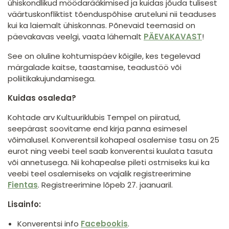
ühiskondlikud möödarääkimised ja kuidas jõuda tulisest
väärtuskonfliktist tõenduspõhise aruteluni nii teaduses
kui ka laiemalt ühiskonnas. Põnevaid teemasid on
päevakavas veelgi, vaata lähemalt
PÄEVAKAVAST
!
See on oluline kohtumispäev kõigile, kes tegelevad
märgalade kaitse, taastamise, teadustöö või
poliitikakujundamisega.
Kuidas osaleda?
Kohtade arv Kultuuriklubis Tempel on piiratud,
seepärast soovitame end kirja panna esimesel
võimalusel. Konverentsil kohapeal osalemise tasu on 25
eurot ning veebi teel saab konverentsi kuulata tasuta
või annetusega. Nii kohapealse pileti ostmiseks kui ka
veebi teel osalemiseks on vajalik registreerimine
Fientas
. Registreerimine lõpeb 27. jaanuaril.
Lisainfo:
Konverentsi info
Facebookis
.