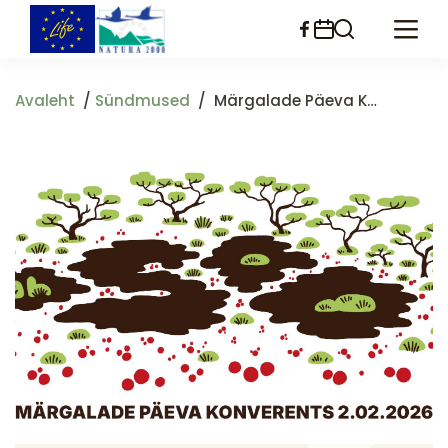
Liigu
edasi
põhisisu
juurde
Avaleht
Sündmused
Märgalade Päeva Konverents 2026: "Ah SOO!"