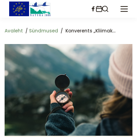
Liigu
edasi
põhisisu
juurde
Avaleht
Sündmused
Konverents „Kliimakompass 2025: Kohanemise Kunst Teaduse Valguses“