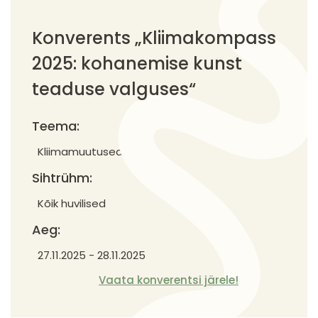
Konverents „Kliimakompass
2025: kohanemise kunst
teaduse valguses“
Teema:
Kliimamuutused
Sihtrühm:
Kõik huvilised
Aeg:
27.11.2025
-
28.11.2025
Vaata konverentsi järele!