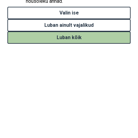
nõusoleku annad.
Valin ise
Luban ainult vajalikud
Luban kõik
Withdraw consent
Kodulehe loomist on rahastatud projektist „Kliimamuutustega
kohanemise tegevuste elluviimine Eestis“ (Implementation of
national climate change adaptation activities in Estonia, LIFE21-
IPC-EE-LIFE-SIP AdaptEst/101069566), mida rahastavad Euroopa
Liidu liikmesriikide keskkonnaprojektide kaasrahastamise
programm LIFE ja Eesti riik kasvuhoonegaaside lubatud
heitkoguse ühikutega kauplemise tulust. Euroopa Liit ega
abiandvad asutused ei vastuta kodulehel oleva informatsiooni
õigsuse ja sisu kasutamise eest.