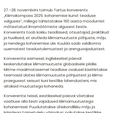
27.–28. novembrini toimub Tartus konverents
„Kliimakompass 2025: kohanemise kunst teaduse
valguses“, millega tähistatakse 160 aasta möödumist
mõtestatud ilmamõõtmiste algusest Eestis.
Konverents toob kokku teadlased, otsustajad, praktikud
ja huvilised, et arutleda kliimamuutuste põhjuste, mõju
ja nendega kohanemise üle. Kuulda saab valdkonna
uuematest teadustulemustest ja arenguvajadustest.
Konverentsi esimesel, ingliskeelsel päeval
keskendutakse kliimamuutuste globaalsele pildile.
Mitme maailmatasemel teadlase osalusel käsitletakse
teemasid alates kliimamuutuste põhjustest ja kliima
praegusest seisust kuni kestlike lahendusteni, mis
aitaksid muutustega kohaneda.
Konverentsi teisel, eestikeelsel päeval võetakse
vaatluse alla Eesti vajadused kliimamuutustega
kohanemisel. Puudutatakse ühiskondlikku mõju ja
kriisidega toimetuleku võimalusi, pakutakse kestlikke