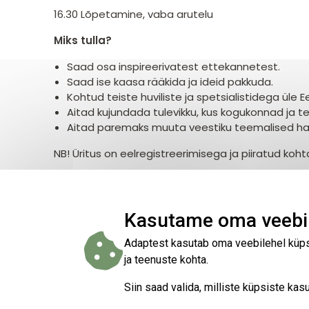
16.30 Lõpetamine, vaba arutelu
Miks tulla?
Saad osa inspireerivatest ettekannetest.
Saad ise kaasa rääkida ja ideid pakkuda.
Kohtud teiste huviliste ja spetsialistidega üle Ee
Aitad kujundada tulevikku, kus kogukonnad ja t
Aitad paremaks muuta veestiku teemalised harr
NB! Üritus on eelregistreerimisega ja piiratud koh
Jälgi üritust ka
Facebookis
, kus infot jagatakse jo
Kasutame oma veebil
Adaptest kasutab oma veebilehel küpsi
ja teenuste kohta.
Siin saad valida, milliste küpsiste k