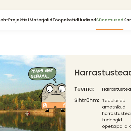
leht
Projektist
Materjalid
Tööpaketid
Uudised
Sündmused
Ko
Harrastustea
Teema:
Harrastuste
Sihtrühm:
Teadlased
ametnikud
harrastuste
tudengid
õpetajad ja 