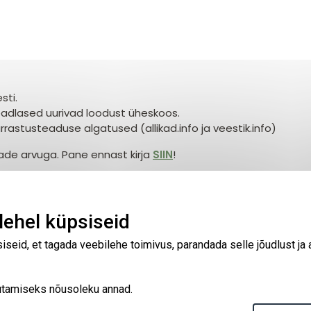
sti.
eadlased uurivad loodust üheskoos.
astusteaduse algatused (allikad.info ja veestik.info)
tade arvuga. Pane ennast kirja
SIIN
!
oksvalt.
ehel küpsiseid
seid, et tagada veebilehe toimivus, parandada selle jõudlust ja
asutamiseks nõusoleku annad.