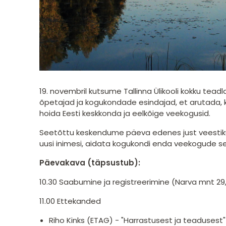
19. novembril kutsume Tallinna Ülikooli kokku tea
õpetajad ja kogukondade esindajad, et arutada, 
hoida Eesti keskkonda ja eelkõige veekogusid.
Seetõttu keskendume päeva edenes just veestiku
uusi inimesi, aidata kogukondi enda veekogude se
Päevakava (täpsustub):
10.30 Saabumine ja registreerimine (Narva mnt 2
11.00 Ettekanded
Riho Kinks (ETAG) - "Harrastusest ja teadusest"