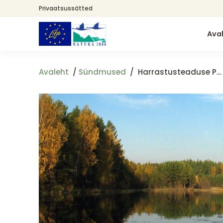
Liigu
Privaatsussätted
edasi
põhisisu
Ava
juurde
Avaleht
Sündmused
Harrastusteaduse Päev