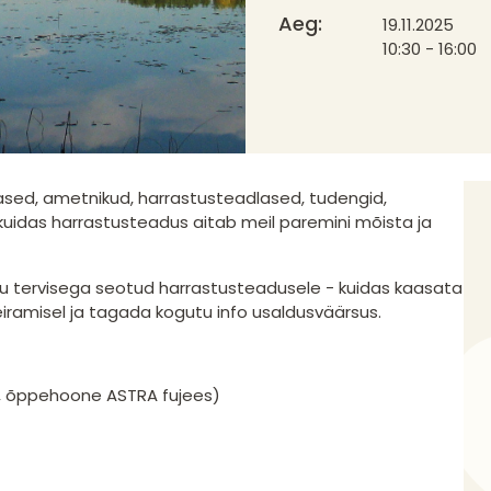
Aeg:
19.11.2025
10:30 - 16:00
dlased, ametnikud, harrastusteadlased, tudengid,
kuidas harrastusteadus aitab meil paremini mõista ja
 tervisega seotud harrastusteadusele - kuidas kaasata
iramisel ja tagada kogutu info usaldusväärsus.
9, õppehoone ASTRA fujees)