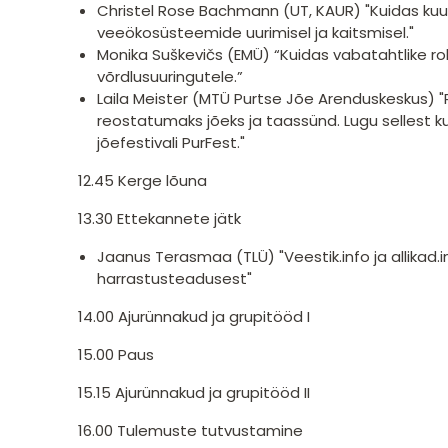
Christel Rose Bachmann (UT, KAUR) "Kuidas kuu
veeökosüsteemide uurimisel ja kaitsmisel."
Monika Suškevičs (EMÜ) “Kuidas vabatahtlike rol
võrdlusuuringutele.”
Laila Meister (MTÜ Purtse Jõe Arenduskeskus) "P
reostatumaks jõeks ja taassünd. Lugu sellest k
jõefestivali PurFest."
12.45 Kerge lõuna
13.30 Ettekannete jätk
Jaanus Terasmaa (TLÜ) "Veestik.info ja allikad
harrastusteadusest"
14.00 Ajurünnakud ja grupitööd I
15.00 Paus
15.15 Ajurünnakud ja grupitööd II
16.00 Tulemuste tutvustamine