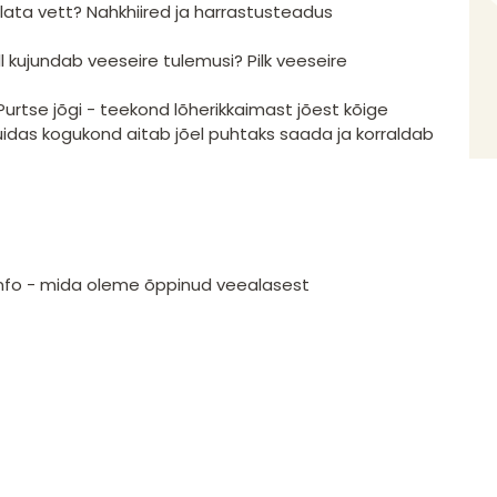
lata vett? Nahkhiired ja harrastusteadus
l kujundab veeseire tulemusi? Pilk veeseire
urtse jõgi - teekond lõherikkaimast jõest kõige
uidas kogukond aitab jõel puhtaks saada ja korraldab
.info - mida oleme õppinud veealasest