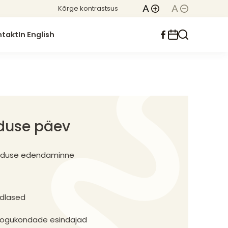
Kõrge kontrastsus
ntakt
In English
duse päev
aduse edendaminne
adlased
kogukondade esindajad