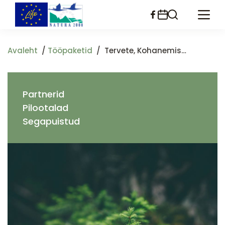
Liigu
edasi
põhisisu
juurde
Avaleht
Tööpaketid
Tervete, Kohanemisvõimeliste Ja Mitmekesiste Metsade Tagamine Muutuvas Kliimas
Partnerid
Pilootalad
Segapuistud