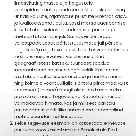
ilmastikutingimustele ja haigustele
vastupidavamate puude järglaste otsinguid ning
ühtlasi ka uute, rajatavate puistute kiiremat kasvu
ja kvaliteetsemat puitu. Eesti metsa uuendamisel
kasutatakse valdavalt kodumaise päritoluga
metsaistutusmaterjali. Samas ei ole teada
väljastpoolt Eestit pärit istutusmaterjali päritolu
tegelik mõju rajatavate puistute kasvuomadustele,
sest olemasolevatest või olemas olnud
geograafilistest katsekultuuridest saadud
informatsioon on olnud väga lünklik. Katsealad
rajatakse hariliku kuuse, arukase ja hariliku männi
ning kolmele võõrpuuliigile. Päritolu piirkonnad, kust
seemned (taimed) hangitakse, lepitakse kokku
projekti esimese tegevusena. Katsetulemused
võimaldavad hinnata, kas ja millisest päritolu
piirkondadest pärit liike saaksid metsaomanikud
metsa uuendamisel kasutada.
Teise tegevuse eesmärk on katsetada erinevate
puuliikide koos kasvatamise võimalusi üle Eesti,