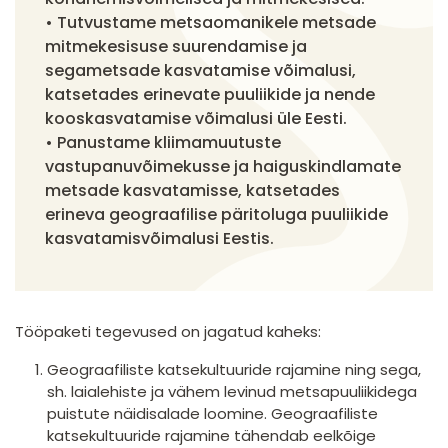
• Tutvustame metsaomanikele metsade
mitmekesisuse suurendamise ja
segametsade kasvatamise võimalusi,
katsetades erinevate puuliikide ja nende
kooskasvatamise võimalusi üle Eesti.
• Panustame kliimamuutuste
vastupanuvõimekusse ja haiguskindlamate
metsade kasvatamisse, katsetades
erineva geograafilise päritoluga puuliikide
kasvatamisvõimalusi Eestis.
Tööpaketi tegevused on jagatud kaheks:
Geograafiliste katsekultuuride rajamine ning sega,
sh. laialehiste ja vähem levinud metsapuuliikidega
puistute näidisalade loomine. Geograafiliste
katsekultuuride rajamine tähendab eelkõige