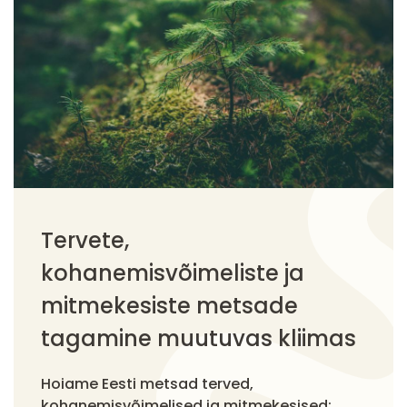
Tervete,
kohanemisvõimeliste ja
mitmekesiste metsade
tagamine muutuvas kliimas
Hoiame Eesti metsad terved,
kohanemisvõimelised ja mitmekesised: