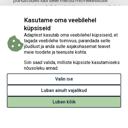
panustades läbi selle metsa mitmekesisuse
suurenemisse. Selleks rajatakse metsaomanikele ja
metsa majandajatele näidisalad, et välja selgitada
milliseid puuliike ja nende erinevaid kombinatsioone
Kasutame oma veebilehel
oleks majanduslikult mõttekas tulevikus kultiveerida,
küpsiseid
arvestades kliimamuutustega kaasnevat. Lisaks
Adaptest kasutab oma veebilehel küpsiseid, et
koostatakse metsaomanikele praktilised
tagada veebilehe toimivus, parandada selle
juhendmaterjalid.
jõudlust ja anda sulle asjakohasemat teavet
meie toodete ja teenuste kohta.
Siin saad valida, milliste küpsiste kasutamiseks
nõusoleku annad.
Valin ise
Luban ainult vajalikud
Luban kõik
Kodulehe loomist on rahastatud projektist „Kliimamuutustega
Withdraw consent
kohanemise tegevuste elluviimine Eestis“ (Implementation of
national climate change adaptation activities in Estonia, LIFE21-
IPC-EE-LIFE-SIP AdaptEst/101069566), mida rahastavad Euroopa
Liidu liikmesriikide keskkonnaprojektide kaasrahastamise