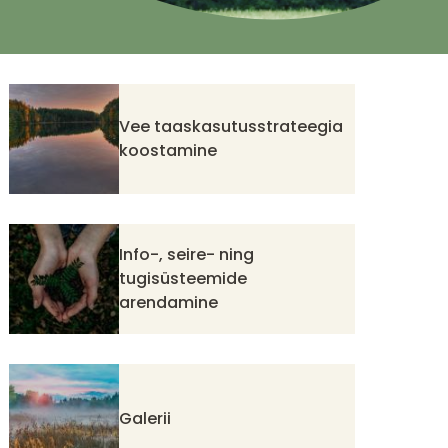
Vee taaskasutusstrateegia
koostamine
Info-, seire- ning
tugisüsteemide
arendamine
Galerii