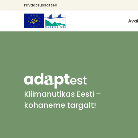
Liigu
Privaatsussätted
edasi
põhisisu
Ava
juurde
Kliimanutikas Eesti –
kohaneme targalt!