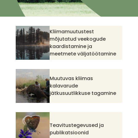
Kliimamuutustest
mõjutatud veekogude
kaardistamine ja
meetmete väljatöötamine
Muutuvas kliimas
kalavarude
jätkusuutlikkuse tagamine
Teavitustegevused ja
publikatsioonid