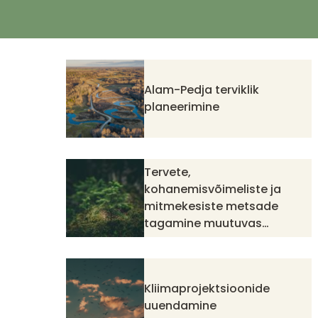
Alam-Pedja terviklik
planeerimine
Tervete,
kohanemisvõimeliste ja
mitmekesiste metsade
tagamine muutuvas
kliimas
Kliimaprojektsioonide
uuendamine