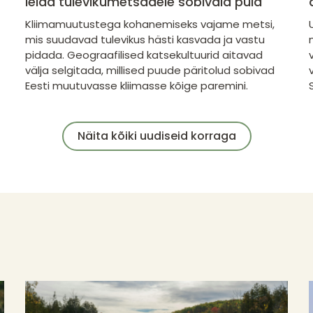
leida tulevikumetsadele sobivaid puid
Kliimamuutustega kohanemiseks vajame metsi,
mis suudavad tulevikus hästi kasvada ja vastu
pidada. Geograafilised katsekultuurid aitavad
välja selgitada, millised puude päritolud sobivad
Eesti muutuvasse kliimasse kõige paremini.
Näita kõiki uudiseid korraga