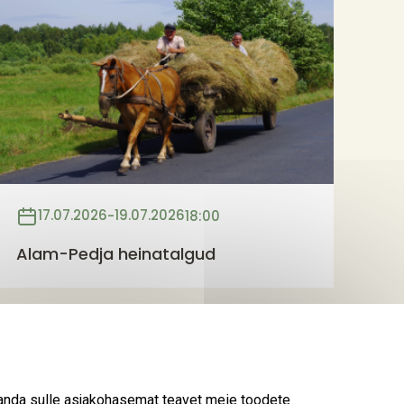
17.07.2026
19.07.2026
-
18:00
Alam-Pedja heinatalgud
 anda sulle asjakohasemat teavet meie toodete