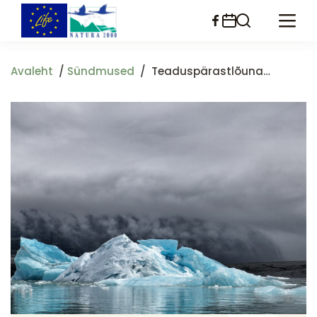
Liigu
edasi
põhisisu
juurde
Avaleht
Sündmused
Teaduspärastlõuna (XXXI): Kuidas Ohjata Kliimamuutusi Teaduspõhiselt?