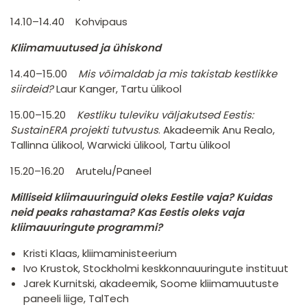
14.10–14.40 Kohvipaus
Kliimamuutused ja ühiskond
14.40–15.00
Mis võimaldab ja mis takistab kestlikke
siirdeid?
Laur Kanger, Tartu ülikool
15.00–15.20
Kestliku tuleviku väljakutsed Eestis:
SustainERA projekti tutvustus
. Akadeemik Anu Realo,
Tallinna ülikool, Warwicki ülikool, Tartu ülikool
15.20–16.20 Arutelu/Paneel
Milliseid kliimauuringuid oleks Eestile vaja? Kuidas
neid peaks rahastama? Kas Eestis oleks vaja
kliimauuringute programmi?
Kristi Klaas, kliimaministeerium
Ivo Krustok, Stockholmi keskkonnauuringute instituut
Jarek Kurnitski, akadeemik, Soome kliimamuutuste
paneeli liige, TalTech