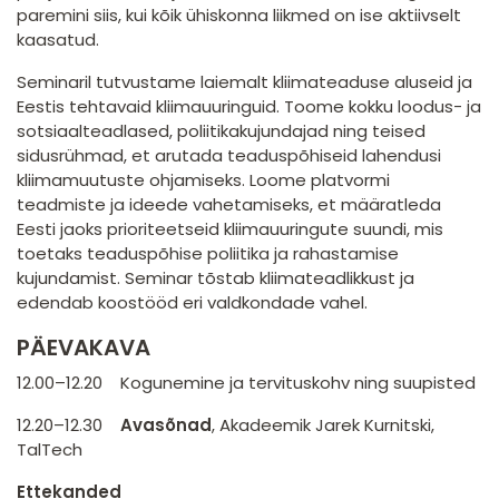
paremini siis, kui kõik ühiskonna liikmed on ise aktiivselt
kaasatud.
Seminaril tutvustame laiemalt kliimateaduse aluseid ja
Eestis tehtavaid kliimauuringuid. Toome kokku loodus- ja
sotsiaalteadlased, poliitikakujundajad ning teised
sidusrühmad, et arutada teaduspõhiseid lahendusi
kliimamuutuste ohjamiseks. Loome platvormi
teadmiste ja ideede vahetamiseks, et määratleda
Eesti jaoks prioriteetseid kliimauuringute suundi, mis
toetaks teaduspõhise poliitika ja rahastamise
kujundamist. Seminar tõstab kliimateadlikkust ja
edendab koostööd eri valdkondade vahel.
PÄEVAKAVA
12.00–12.20 Kogunemine ja tervituskohv ning suupisted
12.20–12.30
Avasõnad
, Akadeemik Jarek Kurnitski,
TalTech
Ettekanded