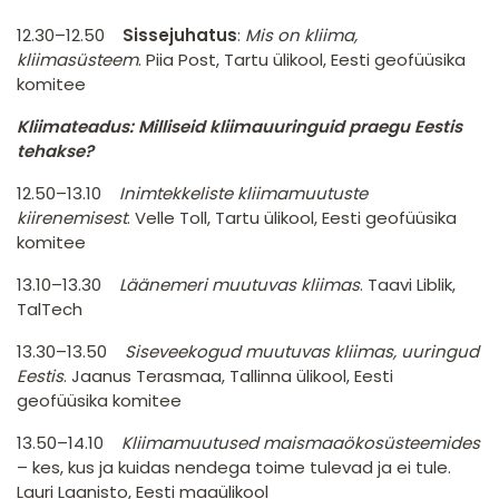
12.30–12.50
Sissejuhatus
:
Mis on kliima,
kliimasüsteem
. Piia Post, Tartu ülikool, Eesti geofüüsika
komitee
Kliimateadus: Milliseid kliimauuringuid praegu Eestis
tehakse?
12.50–13.10
Inimtekkeliste kliimamuutuste
kiirenemisest
. Velle Toll, Tartu ülikool, Eesti geofüüsika
komitee
13.10–13.30
Läänemeri muutuvas kliimas
. Taavi Liblik,
TalTech
13.30–13.50
Siseveekogud muutuvas kliimas, uuringud
Eestis
. Jaanus Terasmaa, Tallinna ülikool, Eesti
geofüüsika komitee
13.50–14.10
Kliimamuutused maismaaökosüsteemides
– kes, kus ja kuidas nendega toime tulevad ja ei tule.
Lauri Laanisto, Eesti maaülikool