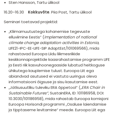
Sten Hansson, Tartu ülikool
16.20–16.30
Kokkuvõte
. Piia Post, Tartu ülikool
Seminari toetavad projektid:
„Kliimamuutustega kohanemise tegevuste
elluviimine Eestis“ (
Implementation of national
climate change adaptation activities in Estonia
,
LIFE21-IPC-EE-LIFE-SIP AdaptEst/101069566), mida
rahastavad Euroopa Liidu liikmesriikide
keskkonnaprojektide kaasrahastamise programm LIFE
ja Eesti riik kasvuhoonegaaside lubatud heitkoguse
ühikutega kauplemise tulust. Euroopa Liit ega
abiandvad asutused ei vastuta uuringus oleva
informatsiooni õigsuse ja sisu kasutamise eest.
„Jätkusuutliku tuleviku ERA õppetool“ (
„ERA Chair in
Sustainable Futures“
, SustainERA, ID: 101186958, DOI:
10.3030/101186958), mida rahastab Euroopa komisjoni
Euroopa Horisondi programmi „Osaluse laiendamise
ja tipptaseme levitamine“ meede. Euroopa Liit ega