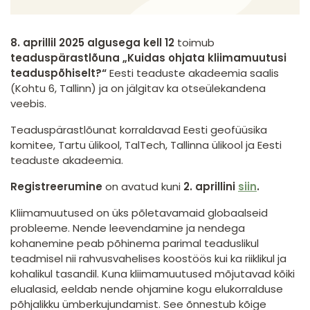
8. aprillil 2025 algusega kell 12
toimub
teaduspärastlõuna „Kuidas ohjata kliimamuutusi
teaduspõhiselt?“
Eesti teaduste akadeemia saalis
(Kohtu 6, Tallinn) ja on jälgitav ka otseülekandena
veebis.
Teaduspärastlõunat korraldavad Eesti geofüüsika
komitee, Tartu ülikool, TalTech, Tallinna ülikool ja Eesti
teaduste akadeemia.
Registreerumine
on avatud kuni
2. aprillini
siin
.
Kliimamuutused on üks põletavamaid globaalseid
probleeme. Nende leevendamine ja nendega
kohanemine peab põhinema parimal teaduslikul
teadmisel nii rahvusvahelises koostöös kui ka riiklikul ja
kohalikul tasandil. Kuna kliimamuutused mõjutavad kõiki
elualasid, eeldab nende ohjamine kogu elukorralduse
põhjalikku ümberkujundamist. See õnnestub kõige