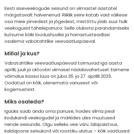
Eesti siseveekogude seisund on viimastel aastatel
märgatavalt halvenenud. Riiklik seire katab vaid väikese
osa meie järvedest ja jõgedest, mistõttu jääb suur hulk
veekogusid tähelepanuta. Selle olukorra parandamiseks
kutsume kõiki loodushuvilisi ja harrastusteadlasi
osalema vabatahtlike veevaatluspäeval.
Millal ja kus?
Vabatahtlike veevaatluspäevad toimuvad iga aasta
aprilli, juuli ja oktoobri viimasel nädalavahetusel. Esimene
võimalus kaasa lüüa on juba 26. ja 27. aprillil 2025.
Oodatud on kõik, olenemata vanusest või
kogemustest.
Miks osaleda?
Igaüks saab anda oma panuse, hoides silma peal
kodukandi veekogudel ja märkides üles muutused
nende seisundis. Olgu selleks vee värv, läbipaistvus,
kaldajoone seisukord või roostiku ulatus – kõik vaatlused