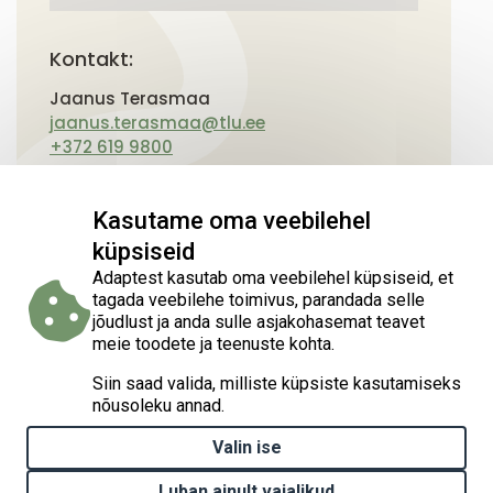
Kontakt:
Jaanus Terasmaa
jaanus.terasmaa@tlu.ee
+372 619 9800
Kasutame oma veebilehel
küpsiseid
Adaptest kasutab oma veebilehel küpsiseid, et
tagada veebilehe toimivus, parandada selle
jõudlust ja anda sulle asjakohasemat teavet
meie toodete ja teenuste kohta.
Siin saad valida, milliste küpsiste kasutamiseks
nõusoleku annad.
Valin ise
Luban ainult vajalikud