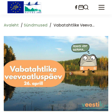
Liigu
edasi
põhisisu
juurde
Avaleht
Sündmused
Vabatahtlike Veevaatluspäev