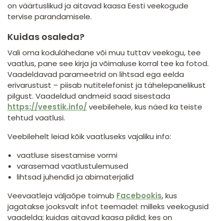
on väärtuslikud ja aitavad kaasa Eesti veekogude
tervise parandamisele.
Kuidas osaleda?
Vali oma kodulähedane või muu tuttav veekogu, tee
vaatlus, pane see kirja ja võimaluse korral tee ka fotod.
Vaadeldavad parameetrid on lihtsad ega eelda
erivarustust – piisab nutitelefonist ja tähelepanelikust
pilgust. Vaadeldud andmeid saad sisestada
https://veestik.info/
veebilehele, kus näed ka teiste
tehtud vaatlusi.
Veebilehelt leiad kõik vaatluseks vajaliku info:
vaatluse sisestamise vormi
varasemad vaatlustulemused
lihtsad juhendid ja abimaterjalid
Veevaatleja väljaõpe toimub
Facebookis
, kus
jagatakse jooksvalt infot teemadel: milleks veekogusid
vaadelda; kuidas aitavad kaasa pildid; kes on